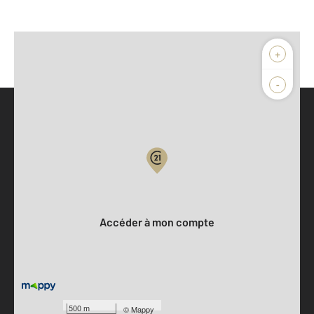
+
-
Parlons de vous, parlons biens
Votre compte :
Accéder à mon compte
500 m
©
Mappy