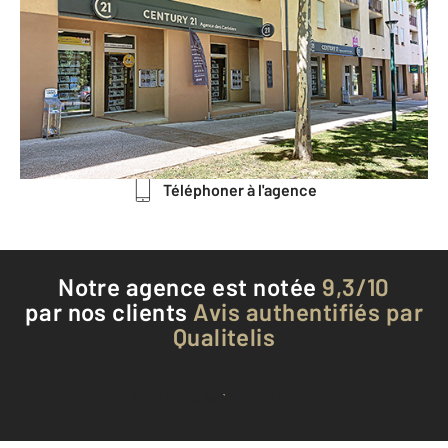
2 Avenue Simon Battle Résidence
Tins'Simo Parc
CERET - 66400
Envoyer un message
Téléphoner à l'agence
Notre agence est notée
9,3/10
par nos clients
Avis authentifiés par
Qualitelis
Voir tous les avis clients