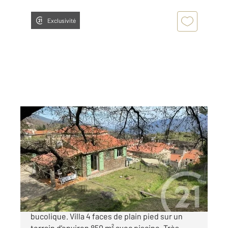
Exclusivité
CORSAVY 66
2
69,35 m
, 4 pièces
Ref : 10866
Maison à vendre
257 000 €
CORSAVY (66150) : Près du village dans un site
bucolique. Villa 4 faces de plain pied sur un
terrain d'environ 850 m² avec piscine. Très