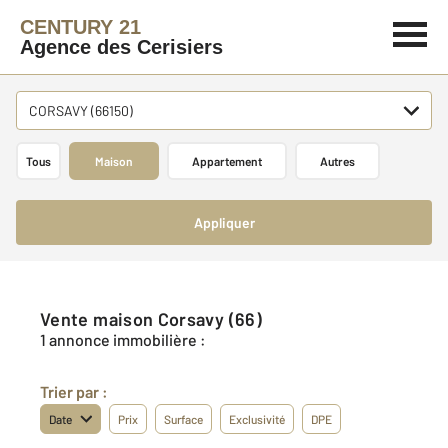
CENTURY 21
Agence des Cerisiers
CORSAVY (66150)
Tous
Maison
Appartement
Autres
Appliquer
Vente maison Corsavy (66)
1 annonce immobilière :
Trier par :
Date
Prix
Surface
Exclusivité
DPE