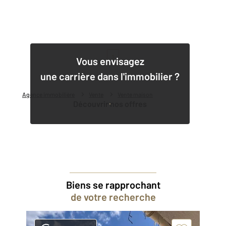
1
Vous envisagez
une carrière dans l'immobilier ?
Agence immobilière
Vente
Vente maison
Découvrir nos offres
Biens se rapprochant
de votre recherche