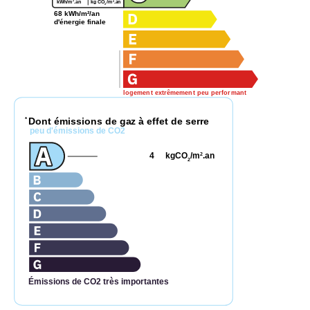
2
2
kg CO
/m
.an
kWh/m
.an
2
68 kWh/m²/an
d'énergie finale
logement extrêmement peu performant
Dont émissions de gaz à effet de serre
*
peu d'émissions de CO2
4
kgCO
/m
.an
2
2
Émissions de CO2 très importantes