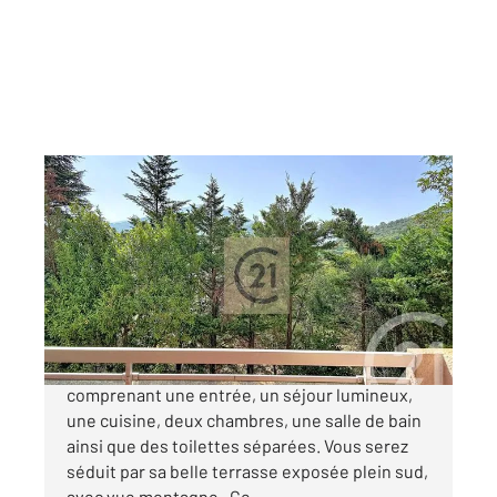
AMELIE LES BAINS PALALDA 66
2
53,09 m
, 3 pièces
Ref : 10874
Appartement F2 Bis à vendre
80 000 €
AMELIE LES BAINS : Appartement de type F3,
comprenant une entrée, un séjour lumineux,
une cuisine, deux chambres, une salle de bain
ainsi que des toilettes séparées. Vous serez
séduit par sa belle terrasse exposée plein sud,
avec vue montagne . Ce ...