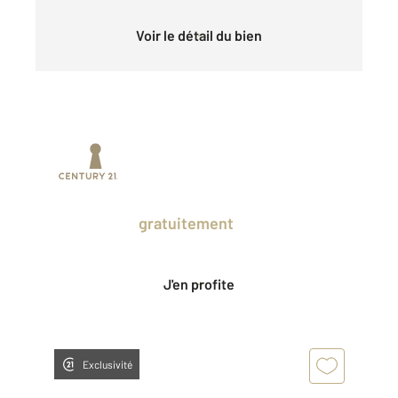
Voir le détail du bien
Prenez un temps d'avance sur le marché
en profitant
gratuitement
des Ventes
Privées CENTURY 21.
J'en profite
Exclusivité