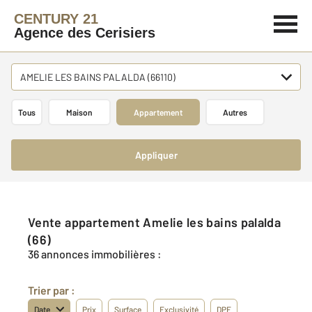
CENTURY 21
Agence des Cerisiers
AMELIE LES BAINS PALALDA (66110)
Tous
Maison
Appartement
Autres
Appliquer
Vente appartement Amelie les bains palalda
(66)
36 annonces immobilières :
Trier par :
Date
Prix
Surface
Exclusivité
DPE