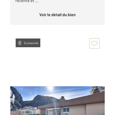
récente et ...
Voir le détail du bien
Exclusivité
AMELIE LES BAINS PALALDA 66
2
46,22 m
, 2 pièces
Ref : 10369
Appartement F2 à vendre