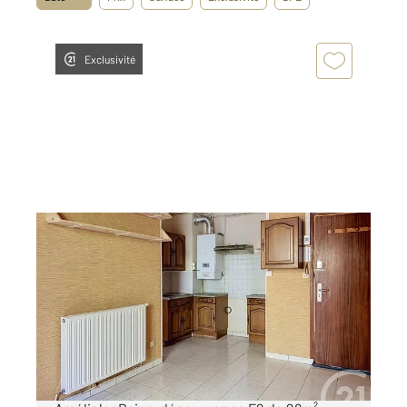
Exclusivité
AMELIE LES BAINS PALALDA 66
2
28,45 m
, 2 pièces
Ref : 10707
Appartement F2 à vendre
50 000 €
Dans le quartier paisible de Petite Provence à