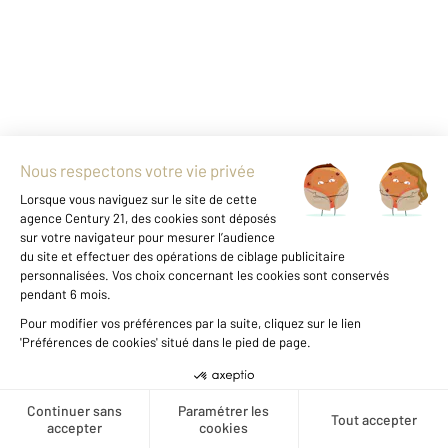
AMELIE LES BAINS PALALDA 66
2
19,14 m
, 1 pièce
Ref : 10351
Appartement Studio à vendre
34 500 €
AMELIE-LES-BAINS : à 5 minutes du centre-
ville à pieds, dans une résidence avec
ascenseur, beau studio meublé d'environ 20
m², coin cuisine meublé et équipé, une pièce
principale meublé, une salle d'eau avec douche
Créer une alerte
et WC, beau balcon donnant ...