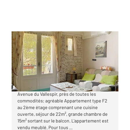
AMELIE LES BAINS PALALDA 66
2
45 m
, 2 pièces
Ref : 10667
Appartement F2 à vendre
81 000 €
AMELIE-LES-BAINS (66110) : Centre-ville,
Avenue du Vallespir, près de toutes les
commodités; agréable Appartement type F2
au 2ème étage comprenant une cuisine
ouverte, séjour de 22m², grande chambre de
15m² sortant sur le balcon. L'appartement est
vendu meublé. Pour tous ...