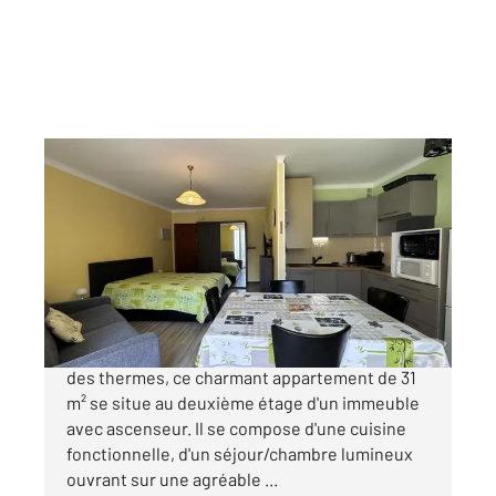
AMELIE LES BAINS PALALDA 66
2
31,30 m
, 1 pièce
Ref : 10802
Appartement Studio à vendre
70 000 €
Au cœur d'Amélie-les-Bains-Palalda, au pied
des thermes, ce charmant appartement de 31
m² se situe au deuxième étage d'un immeuble
avec ascenseur. Il se compose d'une cuisine
fonctionnelle, d'un séjour/chambre lumineux
ouvrant sur une agréable ...