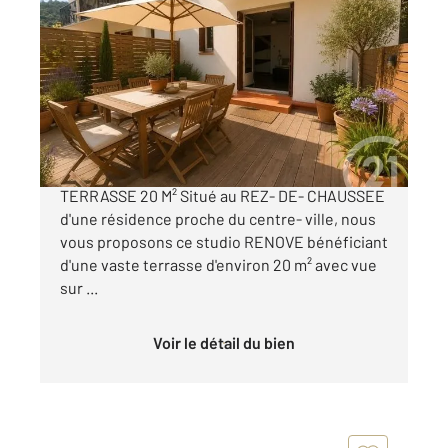
AMELIE LES BAINS PALALDA 66
2
19 m
, 1 pièce
Ref : 10560
Appartement Studio à vendre
36 500 €
Beau potentiel pour ce studio rénové avec
TERRASSE 20 M² Situé au REZ- DE- CHAUSSEE
d'une résidence proche du centre- ville, nous
vous proposons ce studio RENOVE bénéficiant
d'une vaste terrasse d'environ 20 m² avec vue
sur ...
Voir le détail du bien