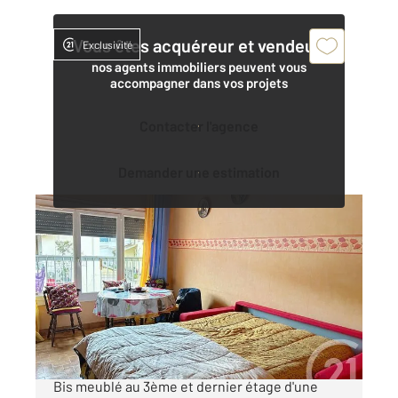
Vous êtes acquéreur et vendeur,
Exclusivité
nos agents immobiliers peuvent vous
accompagner dans vos projets
Contacter l'agence
Demander une estimation
AMELIE LES BAINS PALALDA 66
2
30 m
, 1 pièce
Ref : 10612
Appartement Studio à vendre
57 200 €
AMELIE-LES-BAINS (66110) : Appartement T1
Bis meublé au 3ème et dernier étage d'une