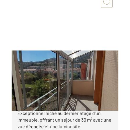
AMELIE LES BAINS PALALDA 66
2
82,11 m
, 4 pièces
Ref : 10219
Appartement F4 à vendre
89 500 €
AMELIE LES BAINS - Un Appartement
Exceptionnel niché au dernier étage d'un
immeuble, offrant un séjour de 30 m² avec une
vue dégagée et une luminosité