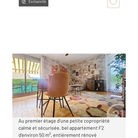
Exclusivité
AMELIE LES BAINS PALALDA 66
2
51,40 m
, 2 pièces
Ref : 10902
Appartement F2 à vendre
109 500 €
Visiter le site dédié
Au premier étage d'une petite copropriété
calme et sécurisée, bel appartement F2
d'environ 50 m², entièrement rénové