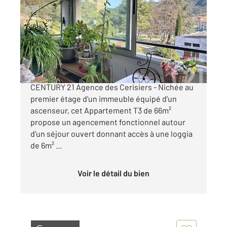
66,40 m
, 3 pièces
Ref : 10668
Appartement F3 à vendre
140 000 €
AMELIE-LES-BAINS (66110) - Exclusivité
CENTURY 21 Agence des Cerisiers - Nichée au
premier étage d'un immeuble équipé d'un
ascenseur, cet Appartement T3 de 66m²
propose un agencement fonctionnel autour
d'un séjour ouvert donnant accès à une loggia
de 6m² ...
Voir le détail du bien