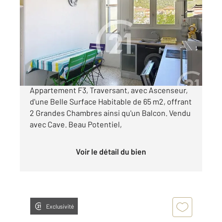
2
65,10 m
, 3 pièces
Ref : 10260
Appartement F3 à vendre
97 000 €
AMELIE LES BAINS: Proche Centre Ville,
Appartement F3, Traversant, avec Ascenseur,
d'une Belle Surface Habitable de 65 m2, offrant
2 Grandes Chambres ainsi qu'un Balcon. Vendu
avec Cave. Beau Potentiel,
Voir le détail du bien
Exclusivité