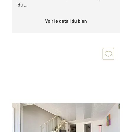
du ...
Voir le détail du bien
AMELIE LES BAINS PALALDA 66
2
319,69 m
, 21 pièces
Ref : 10895