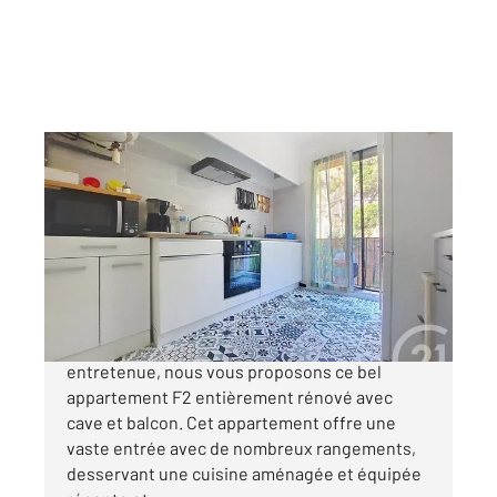
AMELIE LES BAINS PALALDA 66
2
47,50 m
, 2 pièces
Ref : 10819
Appartement F2 à vendre
86 500 €
Situé au 2ème étage d'une résidence bien
entretenue, nous vous proposons ce bel
appartement F2 entièrement rénové avec
cave et balcon. Cet appartement offre une
vaste entrée avec de nombreux rangements,
desservant une cuisine aménagée et équipée