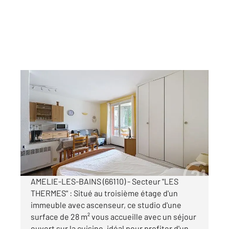
AMELIE LES BAINS PALALDA 66
2
23,77 m
, 1 pièce
Ref : 10742
Appartement Studio à vendre
49 500 €
Visiter le site dédié
AMELIE-LES-BAINS (66110) - Secteur "LES
THERMES" : Situé au troisième étage d'un
immeuble avec ascenseur, ce studio d'une
surface de 28 m² vous accueille avec un séjour
ouvert sur la cuisine, idéal pour profiter d'un