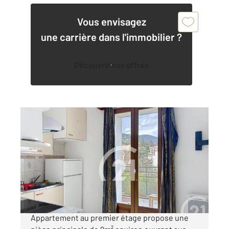
Vous envisagez
une carrière dans l'immobilier ?
Découvrir nos offres
AMELIE LES BAINS PALALDA 66
2
19,36 m
, 1 pièce
Ref : 10679
Appartement Studio à vendre
31 500 €
En plein cœur d'AmélielesBains, ce charmant
Appartement au premier étage propose une