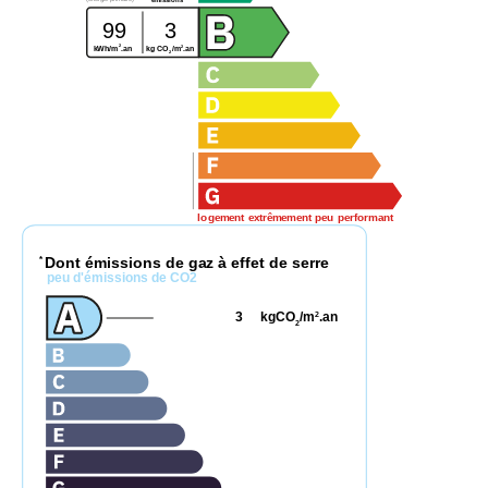
émissions
99
3
2
2
kWh/m
.an
kg CO
/m
.an
2
logement extrêmement peu performant
Dont émissions de gaz à effet de serre
*
peu d'émissions de CO2
3
kgCO
/m
.an
2
2