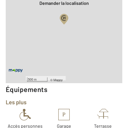
Demander la localisation
Vue globale
2
Surface totale : 76 m
2
Surface habitable : 66,4 m
Type d'appartement : F3
er
Étage : 1
Nombre de pièces : 3
[Voir le détail]
Année construction : 1970
500 m
©
Mappy
Équipements
Les plus
P
Accès personnes
Garage
Terrasse