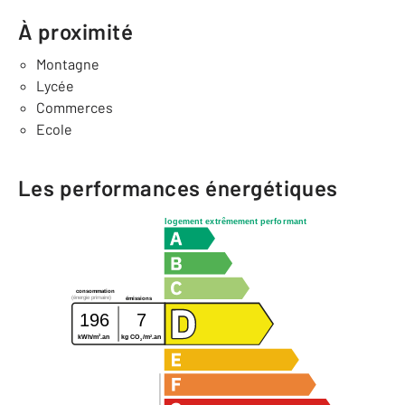
À proximité
Montagne
Lycée
Commerces
Ecole
Les performances énergétiques
logement extrêmement performant
consommation
(énergie primaire)
émissions
196
7
2
2
kWh/m
.an
kg CO
/m
.an
2