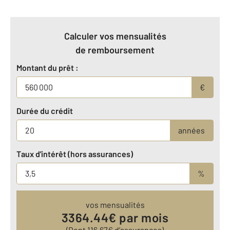
Calculer vos mensualités
de remboursement
Montant du prêt :
€
Durée du crédit
années
Taux d'intérêt (hors assurances)
%
vos mensualités
3364.44
€ par mois
(Dont
116.67
€ d’assurances)