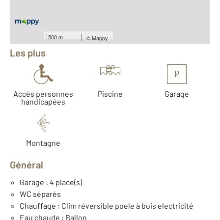
Équipements
500 m
©
Mappy
Les plus
P
Accès personnes
Piscine
Garage
handicapées
Montagne
Général
Garage : 4 place(s)
WC séparés
Chauffage : Clim réversible poele à bois electricité
Eau chaude : Ballon