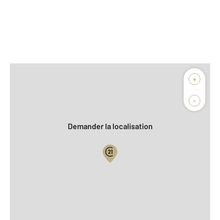
Afficher sur la carte :
+
Agence
Biens vendus
-
Demander la localisation
Vue globale
2
Surface totale : 316,6 m
2
Surface habitable : 244,6 m
2
Surface terrain : 2 600 m
Nombre de pièces : 7
[Voir le détail]