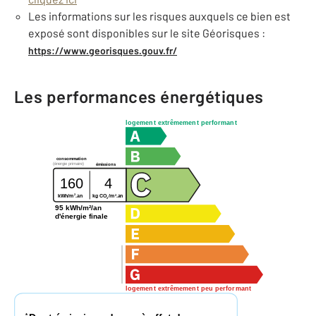
Les informations sur les risques auxquels ce bien est
exposé sont disponibles sur le site Géorisques :
https://www.georisques.gouv.fr/
Les performances énergétiques
logement extrêmement performant
consommation
(énergie primaire)
émissions
160
4
2
2
kg CO
/m
.an
kWh/m
.an
2
95 kWh/m²/an
d'énergie finale
logement extrêmement peu performant
*