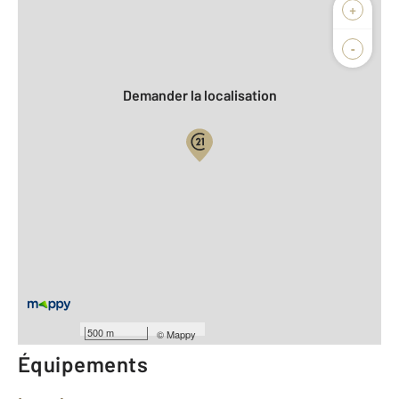
Afficher sur la carte :
+
Agence
Biens vendus
-
Demander la localisation
Vue globale
2
Surface totale : 110,8 m
2
Surface habitable : 95,1 m
Type d'appartement : F3 Bis
er
Étage : 1
Nombre de pièces : 5
[Voir le détail]
Type de construction : Traditionnelle
500 m
©
Mappy
Équipements