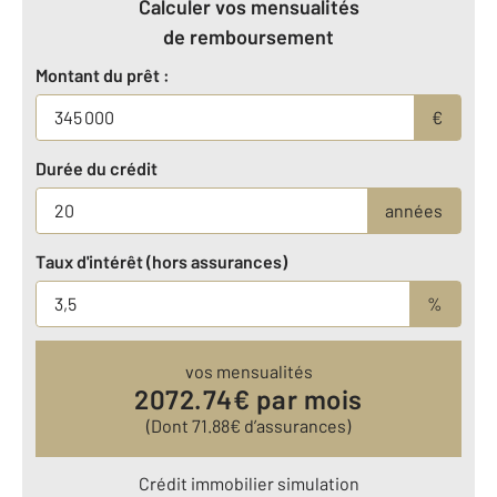
Calculer vos mensualités
de remboursement
Montant du prêt :
€
Durée du crédit
années
Taux d'intérêt (hors assurances)
%
vos mensualités
2072.74
€ par mois
(Dont
71.88
€ d’assurances)
Crédit immobilier simulation