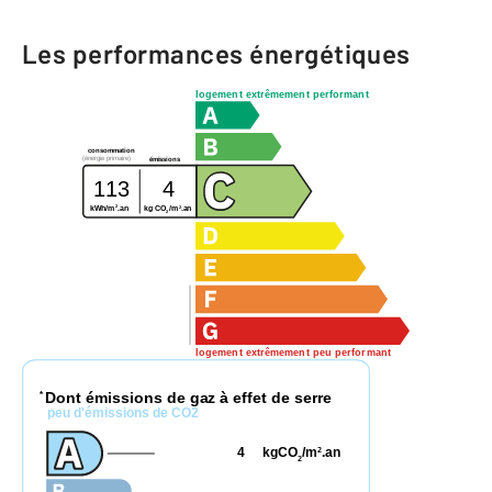
Les performances énergétiques
logement extrêmement performant
consommation
(énergie primaire)
émissions
113
4
2
2
kg CO
/m
.an
kWh/m
.an
2
logement extrêmement peu performant
Dont émissions de gaz à effet de serre
*
peu d'émissions de CO2
4
kgCO
/m
.an
2
2