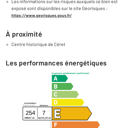
Les informations sur les risques auxquels ce bien est
exposé sont disponibles sur le site Géorisques :
https://www.georisques.gouv.fr/
À proximité
Centre historique de Céret
Les performances énergétiques
logement extrêmement performant
consommation
(énergie primaire)
émissions
254
7
2
2
kg CO
/m
.an
kWh/m
.an
2