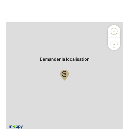
Afficher sur la carte :
+
Agence
Biens vendus
-
Demander la localisation
Vue globale
2
Surface totale : 71,1 m
2
Surface habitable : 71,1 m
Nombre de pièces : 3
[Voir le détail]
Équipements