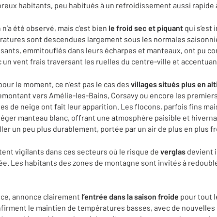
reux habitants, peu habitués à un refroidissement aussi rapide à
n’a été observé, mais c’est bien
le froid sec et piquant
qui s’est
ratures sont descendues largement sous les normales saisonni
sants, emmitouflés dans leurs écharpes et manteaux, ont pu con
 un vent frais traversant les ruelles du centre-ville et accentuan
pour le moment, ce n’est pas le cas des
villages situés plus en al
 remontant vers Amélie-les-Bains, Corsavy ou encore les premiers
s de neige ont fait leur apparition. Les flocons, parfois fins m
léger manteau blanc, offrant une atmosphère paisible et hivernal
ller un peu plus durablement, portée par un air de plus en plus fr
stent vigilants dans ces secteurs où le risque de
verglas
devient 
ée. Les habitants des zones de montagne sont invités à redouble
oce, annonce clairement
l’entrée dans la saison froide
pour tout l
nfirment le maintien de températures basses, avec de nouvelles