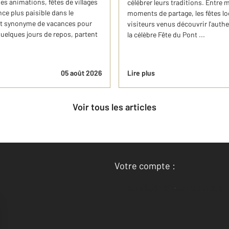
s animations, fêtes de villages
célébrer leurs traditions. Entre
ce plus paisible dans le
moments de partage, les fêtes loc
st synonyme de vacances pour
visiteurs venus découvrir l'auth
quelques jours de repos, partent
la célèbre Fête du Pont ...
05 août 2026
Lire plus
Voir tous les articles
Votre compte :
Accéder à mon compte