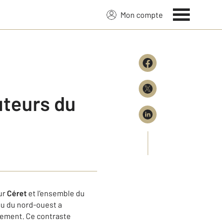
Mon compte
uteurs du
ur
Céret
et l’ensemble du
enu du nord-ouest a
lement. Ce contraste