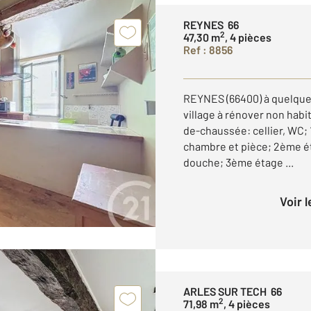
REYNES 66
2
47,30 m
, 4 pièces
Ref : 8856
REYNES (66400) à quelque
village à rénover non habi
de-chaussée: cellier, WC; 1
chambre et pièce; 2ème é
douche; 3ème étage ...
Voir 
ARLES SUR TECH 66
2
71,98 m
, 4 pièces