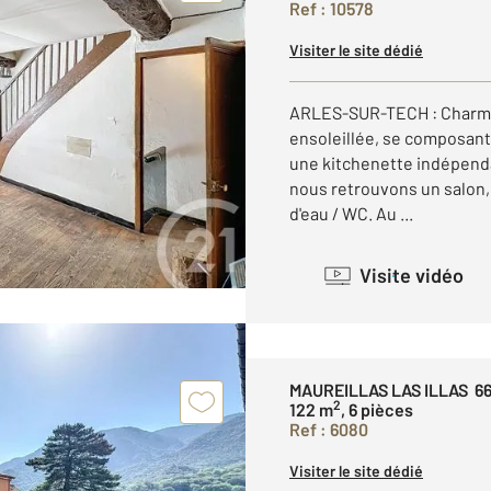
Ref : 10578
Visiter le site dédié
ARLES-SUR-TECH : Charman
ensoleillée, se composant 
une kitchenette indépenda
nous retrouvons un salon,
d'eau / WC. Au ...
Visite vidéo
MAUREILLAS LAS ILLAS 6
2
122 m
, 6 pièces
Ref : 6080
Visiter le site dédié