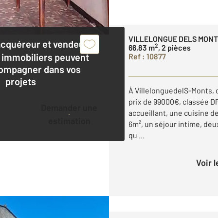
VILLELONGUE DELS MONT
acquéreur et vendeur,
2
66,83 m
, 2 pièces
 immobiliers peuvent
Ref : 10877
ompagner dans vos
projets
À VillelonguedelS-Monts, 
prix de 99000€, classée DP
Demander une
accueillant, une cuisine d
estimation
6m², un séjour intime, deu
qu ...
Voir 